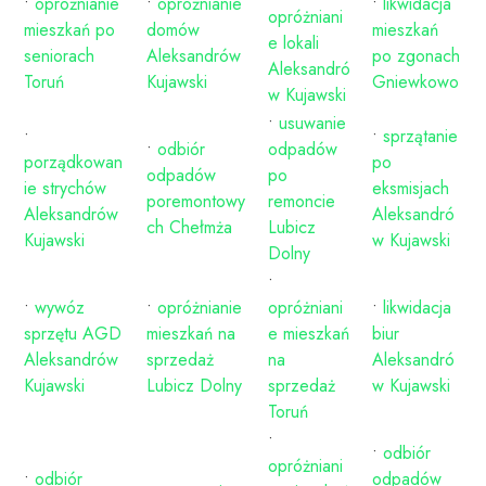
•
opróżnianie
•
opróżnianie
•
likwidacja
opróżniani
mieszkań po
domów
mieszkań
e lokali
seniorach
Aleksandrów
po zgonach
Aleksandró
Toruń
Kujawski
Gniewkowo
w Kujawski
•
usuwanie
•
•
sprzątanie
•
odbiór
odpadów
porządkowan
po
odpadów
po
ie strychów
eksmisjach
poremontowy
remoncie
Aleksandrów
Aleksandró
ch Chełmża
Lubicz
Kujawski
w Kujawski
Dolny
•
•
wywóz
•
opróżnianie
opróżniani
•
likwidacja
sprzętu AGD
mieszkań na
e mieszkań
biur
Aleksandrów
sprzedaż
na
Aleksandró
Kujawski
Lubicz Dolny
sprzedaż
w Kujawski
Toruń
•
•
odbiór
opróżniani
•
odbiór
odpadów