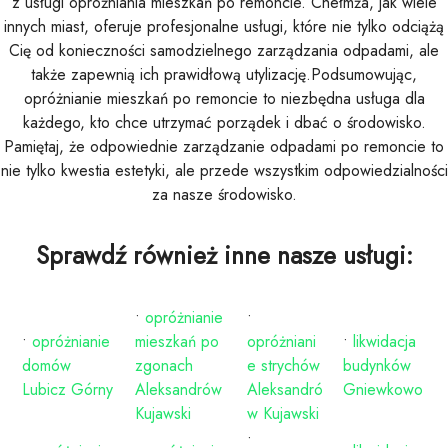
z usługi opróżniania mieszkań po remoncie. Chełmża, jak wiele
innych miast, oferuje profesjonalne usługi, które nie tylko odciążą
Cię od konieczności samodzielnego zarządzania odpadami, ale
także zapewnią ich prawidłową utylizację.Podsumowując,
opróżnianie mieszkań po remoncie to niezbędna usługa dla
każdego, kto chce utrzymać porządek i dbać o środowisko.
Pamiętaj, że odpowiednie zarządzanie odpadami po remoncie to
nie tylko kwestia estetyki, ale przede wszystkim odpowiedzialności
za nasze środowisko.
Sprawdź również inne nasze usługi:
•
opróżnianie
•
•
opróżnianie
mieszkań po
opróżniani
•
likwidacja
domów
zgonach
e strychów
budynków
Lubicz Górny
Aleksandrów
Aleksandró
Gniewkowo
Kujawski
w Kujawski
•