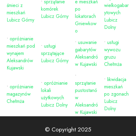
•
sprzątanie
e mieszkań
śmieci z
wielkogabar
komórek
po
mieszkań
ytowych
Lubicz Górny
lokatorach
Lubicz Górny
Lubicz
Gniewkow
Dolny
o
•
opróżnianie
•
usuwanie
•
usługi
mieszkań pod
•
usługi
gabarytów
wywozu
wynajem
sprzątające
Aleksandró
gruzu
Aleksandrów
Lubicz Górny
w Kujawski
Chełmża
Kujawski
•
•
likwidacja
•
opróżnianie
sprzątanie
•
opróżnianie
mieszkań
lokali
pustostanó
magazynów
po zgonach
użytkowych
w
Chełmża
Lubicz
Lubicz Dolny
Aleksandró
Dolny
w Kujawski
© Copyright 2025