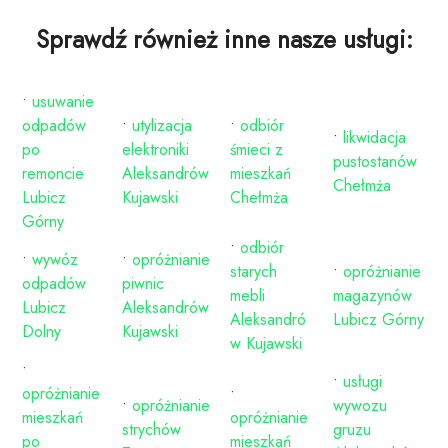
Sprawdź również inne nasze usługi:
•
usuwanie
odpadów
•
utylizacja
•
odbiór
•
likwidacja
po
elektroniki
śmieci z
pustostanów
remoncie
Aleksandrów
mieszkań
Chełmża
Lubicz
Kujawski
Chełmża
Górny
•
odbiór
•
wywóz
•
opróżnianie
starych
•
opróżnianie
odpadów
piwnic
mebli
magazynów
Lubicz
Aleksandrów
Aleksandró
Lubicz Górny
Dolny
Kujawski
w Kujawski
•
•
usługi
opróżnianie
•
•
opróżnianie
wywozu
mieszkań
opróżnianie
strychów
gruzu
po
mieszkań