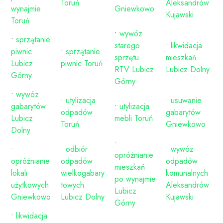
Toruń
Aleksandrów
wynajmie
Gniewkowo
Kujawski
Toruń
•
wywóz
•
sprzątanie
starego
•
likwidacja
piwnic
•
sprzątanie
sprzętu
mieszkań
Lubicz
piwnic Toruń
RTV Lubicz
Lubicz Dolny
Górny
Górny
•
wywóz
•
utylizacja
•
usuwanie
gabarytów
•
utylizacja
odpadów
gabarytów
Lubicz
mebli Toruń
Toruń
Gniewkowo
Dolny
•
•
•
odbiór
•
wywóz
opróżnianie
opróżnianie
odpadów
odpadów
mieszkań
lokali
wielkogabary
komunalnych
po wynajmie
użytkowych
towych
Aleksandrów
Lubicz
Gniewkowo
Lubicz Dolny
Kujawski
Górny
•
likwidacja