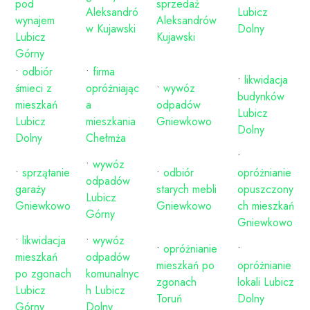
pod
sprzedaż
Aleksandró
Lubicz
wynajem
Aleksandrów
w Kujawski
Dolny
Lubicz
Kujawski
Górny
•
odbiór
•
firma
•
likwidacja
śmieci z
opróżniając
•
wywóz
budynków
mieszkań
a
odpadów
Lubicz
Lubicz
mieszkania
Gniewkowo
Dolny
Dolny
Chełmża
•
•
wywóz
•
sprzątanie
•
odbiór
opróżnianie
odpadów
garaży
starych mebli
opuszczony
Lubicz
Gniewkowo
Gniewkowo
ch mieszkań
Górny
Gniewkowo
•
likwidacja
•
wywóz
•
opróżnianie
•
mieszkań
odpadów
mieszkań po
opróżnianie
po zgonach
komunalnyc
zgonach
lokali Lubicz
Lubicz
h Lubicz
Toruń
Dolny
Górny
Dolny