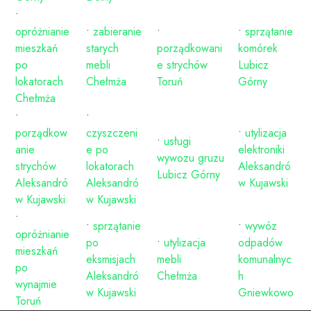
•
opróżnianie
•
zabieranie
•
•
sprzątanie
mieszkań
starych
porządkowani
komórek
po
mebli
e strychów
Lubicz
lokatorach
Chełmża
Toruń
Górny
Chełmża
•
•
porządkow
czyszczeni
•
utylizacja
•
usługi
anie
e po
elektroniki
wywozu gruzu
strychów
lokatorach
Aleksandró
Lubicz Górny
Aleksandró
Aleksandró
w Kujawski
w Kujawski
w Kujawski
•
•
sprzątanie
•
wywóz
opróżnianie
po
•
utylizacja
odpadów
mieszkań
eksmisjach
mebli
komunalnyc
po
Aleksandró
Chełmża
h
wynajmie
w Kujawski
Gniewkowo
Toruń