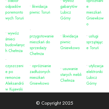
•
odbiór
•
wywóz
opróżniani
odpadów
•
likwidacja
gabarytów
e
poremonto
piwnic Toruń
Lubicz
mieszkań
wych Toruń
Górny
Gniewkow
o
•
•
wywóz
przygotowanie
•
likwidacja
•
usługi
śmieci
mieszkań do
piwnic
sprzątając
budowlanyc
sprzedaży
Gniewkowo
e Toruń
h Chełmża
Chełmża
•
czyszczeni
•
opróżnianie
•
utylizacja
•
usuwanie
e po
zadłużonych
elektroniki
starych mebli
remoncie
mieszkań
Lubicz
Chełmża
Aleksandró
Gniewkowo
Górny
w Kujawski
© Copyright 2025