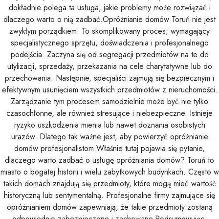
dokładnie polega ta usługa, jakie problemy może rozwiązać i
dlaczego warto o nią zadbać.Opróżnianie domów Toruń nie jest
zwykłym porządkiem. To skomplikowany proces, wymagający
specjalistycznego sprzętu, doświadczenia i profesjonalnego
podejścia. Zaczyna się od segregacji przedmiotów na te do
utylizacji, sprzedaży, przekazania na cele charytatywne lub do
przechowania. Następnie, specjaliści zajmują się bezpiecznym i
efektywnym usunięciem wszystkich przedmiotów z nieruchomości.
Zarządzanie tym procesem samodzielnie może być nie tylko
czasochłonne, ale również stresujące i niebezpieczne. Istnieje
ryzyko uszkodzenia mienia lub nawet doznania osobistych
urazów. Dlatego tak ważne jest, aby powierzyć opróżnianie
domów profesjonalistom.Właśnie tutaj pojawia się pytanie,
dlaczego warto zadbać o usługę opróżniania domów? Toruń to
miasto o bogatej historii i wielu zabytkowych budynkach. Często w
takich domach znajdują się przedmioty, które mogą mieć wartość
historyczną lub sentymentalną. Profesjonalne firmy zajmujące się
opróżnianiem domów zapewniają, że takie przedmioty zostaną
odpowiednio zabezpieczone i zachowane.Podsumowując,