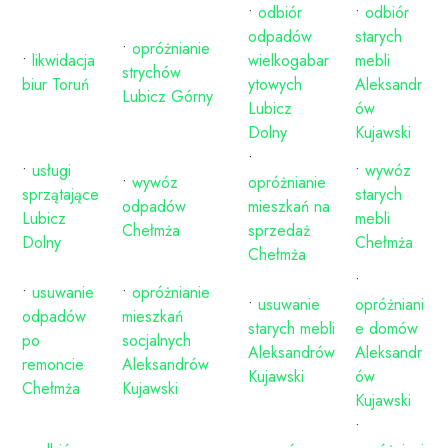
•
odbiór
•
odbiór
odpadów
starych
•
opróżnianie
•
likwidacja
wielkogabar
mebli
strychów
biur Toruń
ytowych
Aleksandr
Lubicz Górny
Lubicz
ów
Dolny
Kujawski
•
•
usługi
•
wywóz
•
wywóz
opróżnianie
sprzątające
starych
odpadów
mieszkań na
Lubicz
mebli
Chełmża
sprzedaż
Dolny
Chełmża
Chełmża
•
•
usuwanie
•
opróżnianie
•
usuwanie
opróżniani
odpadów
mieszkań
starych mebli
e domów
po
socjalnych
Aleksandrów
Aleksandr
remoncie
Aleksandrów
Kujawski
ów
Chełmża
Kujawski
Kujawski
•